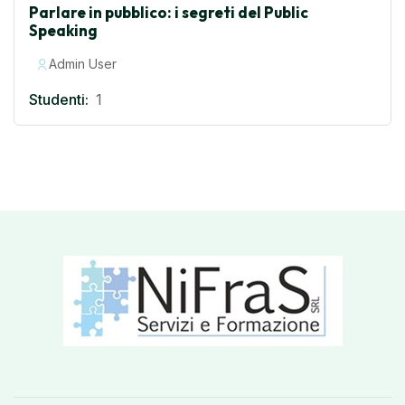
Parlare in pubblico: i segreti del Public
Speaking
Admin User
Studenti:
1
Blocks
Blocks