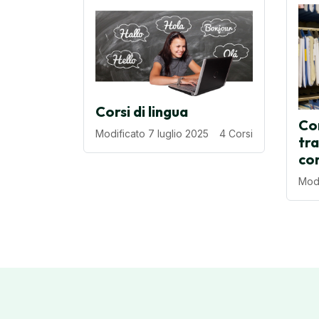
Corsi di lingua
Co
Modificato 7 luglio 2025
4 Corsi
tra
co
Modi
Blocchi
Blocchi