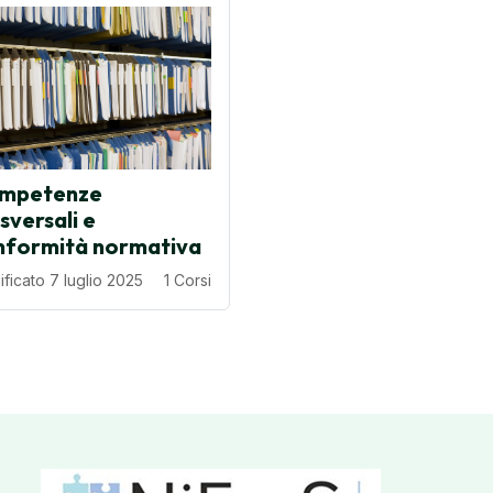
mpetenze
sversali e
nformità normativa
ficato 7 luglio 2025
1 Corsi