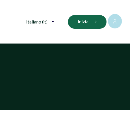
Inizia
Italiano ‎(it)‎