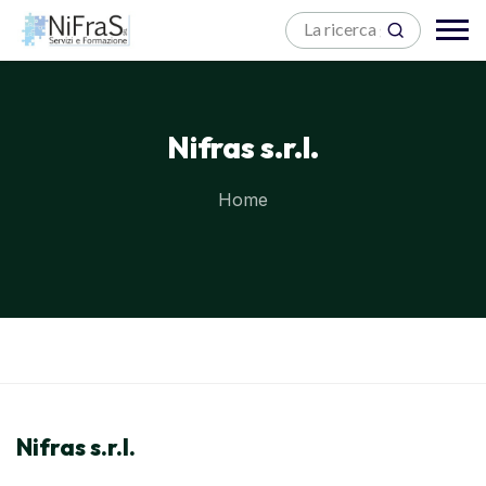
Nifras s.r.l.
Home
Blocchi
Vai al contenuto principale
Nifras s.r.l.