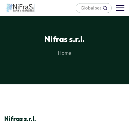
Nifras s.r.l.
Home
Blocks
Skip to main content
Nifras s.r.l.