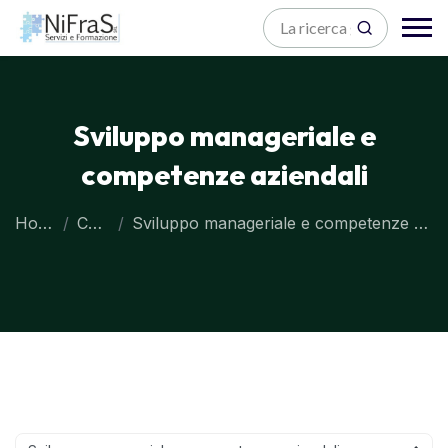
Sviluppo manageriale e
competenze aziendali
Home
Corsi
Sviluppo manageriale e competenze aziendali
Blocchi
Vai al contenuto principale
Blocchi