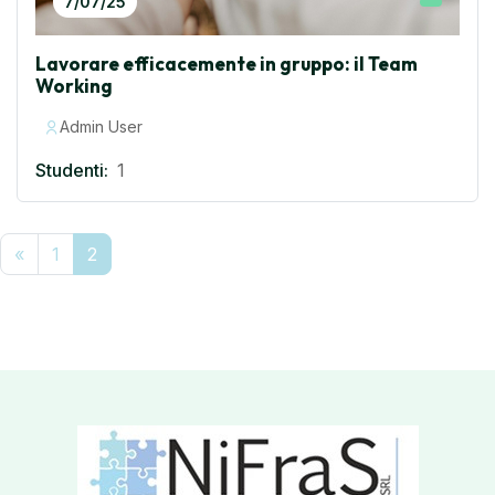
7/07/25
Lavorare efficacemente in gruppo: il Team
Working
Admin User
Studenti:
1
Pagina precedente
Pagina 1
Pagina 2
«
1
2
Blocchi
Blocchi